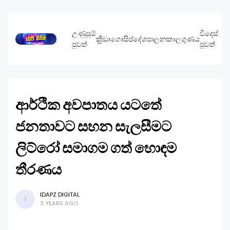
උණුසුම්
විදෙස්
ක්‍රීඩා
ගොසිප්
දේශපාලන
කාලගුණය
පුවත්
පුවත්
ආර්ථික අවපාතය යටතේ
ජනතාවට සහන සැලසීමට
ලිට්රෝ සමාගම ගත් හොඳම
තීරණය
IDAPZ DIGITAL
I
3 YEARS AGO