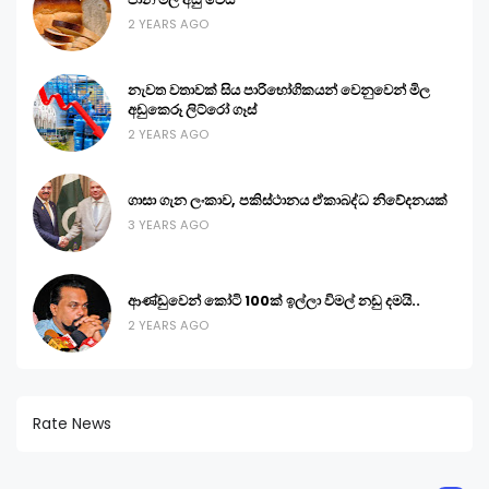
2 YEARS AGO
නැවත වතාවක් සිය පාරිභෝගිකයන් වෙනුවෙන් මිල
අඩුකෙරූ ලිට්රෝ ගෑස්
2 YEARS AGO
ගාසා ගැන ලංකාව, පකිස්ථානය ඒකාබද්ධ නිවේදනයක්
3 YEARS AGO
ආණ්ඩුවෙන් කෝටි 100ක් ඉල්ලා විමල් නඩු දමයි..
2 YEARS AGO
Rate News