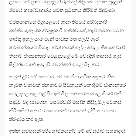
උපයා ගත් ලාභාංශ මුදලින් රුපියල් බිලියන තුනක මුදලක්
රජයේ භාණ්ඩාගාරය වෙත ප්‍රධානය කිරීමත් සිදුවුණා.
වර්තමානයේ ඊශ්‍රායලයේ ගාසා තීරයේ අර්බුදකාරී
තත්ත්වය,ලෝක අර්බුදකාරී තත්ත්වයන්,නැව් ගමනා ගමන
ගාස්තු ඉහල යාම වැනි සාධක මත එල්.පී ගෑස්
කර්මාන්තයට විශාල තර්ජනයක් එල්ල වෙලා තියෙනවා.ඒ
නිසාම ජාත්‍යන්තර වෙළඳපළේ මේ වෙද්දීත් ගෘහස්ථ ගෑස්
සිලින්ඩරයක් අලෙවි වෙන්නේ ඉහළ මිලකට.
නමුත් ලිට්රෝ සමාගම මේ පවතින අධික බදු බර නිසා
නැවත වතාවක් ජනතාවට පීඩනයක් නොදීමට ජාත්‍යන්තර
වෙළඳපළ තුළ එල් පී ගෑස් මිල කොතරම් ඉහළ ගියත් එකී
පාඩුව විඳ දරාගෙන පෙබරවාරි මසදීත් කිසිදු මිල වෙනස්
කිරීමකින් තොරව සමාගමක් වශයෙන් ඉදිරියට යාමට
තීරණය කර ඇත.
ඉතින් සුවහසක් පරිභෝජකයන්ට මේ අවස්ථාව සහනදායී