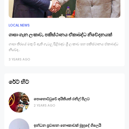
LOCAL NEWS
ගාසා ගැන ලංකාව, පකිස්ථානය ඒකාබද්ධ නිවේදනයක්
ගාසා තීරයේ මතු වී ඇති ගැටලු පිළිබඳව ශ්‍රී ලංකාව සහ පකිස්ථානය ඒකාබද්ධ
නිවේද…
3 YEARS AGO
රේට් හිට්
පොහොට්ටුවේ අයිතියත් රනිල් පිලට
2 YEARS AGO
ඉන්ධන ප්‍රවාහන නෞකාවක් මුහුදේ ගිලෙයි