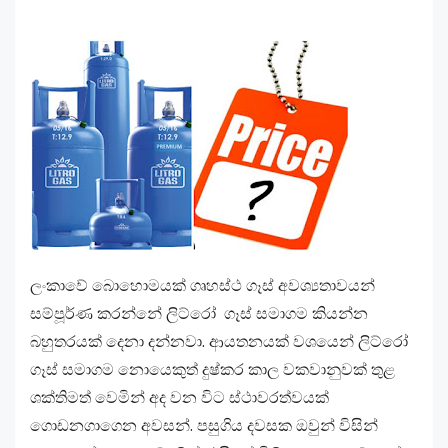
ලංකාවේ බොහොමයක් ගෘහස්ථ ගෑස් අවශ්‍යතාවයන්
සම්පූර්ණ කරන්නේ ලිට්රෝ ගෑස් සමාගම කියන්න
බහුතරයක් දෙනා දන්නවා. ආයතනයක් වශයෙන් ලිට්රෝ
ගෑස් සමාගම නොයෙකුත් දුෂ්කර කාල වකවානුවක් තුළ
ශක්තිමත් වෙමින් අද වන විට ස්ථාවරත්වයක්
ගොඩනගාගෙන අවසන්. පසුගිය දවසක ඔවුන් විසින්