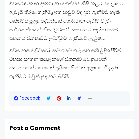
අවස්ථාවක්.දුර දක්නා නායකත්වය නිසි කලට වෙලාවට
ඇවැසි තීරණ ගැනීම,ලාභ පාඩුව විඳ දරා ගැනීමට හැකි
ශක්තිමත් මූල්‍ය පද්ධතියක් ගොඩනගා ගැනීම වැනි
සාර්ථකත්වයන් නිසා ලිට්රෝ සමාගමට අද දින මෙම
සහනය ජනතාවට ලබාදීමට හැකියාව ලැබුණා.
අවසානයේ ලිට්රෝ සමාගමේ ගරු සභාපති මුදිත පීරිස්
මහතා සඳහන් කළේ කළේ ජනතාව වෙනුවෙන්
ආයතනයක් වශයෙන් දැරීමට සිදුවන අලාභය විඳ දරා
ගැනීමට ඔවුන් සූදානම් බවයි.
Facebook
Post a Comment