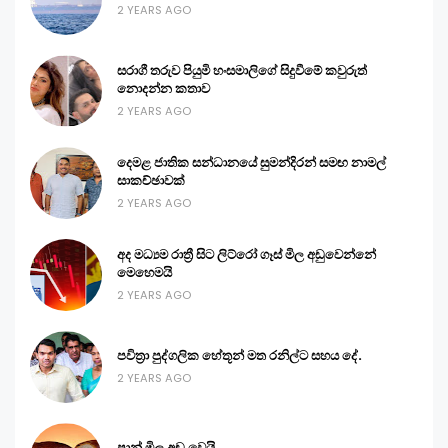
2 YEARS AGO
සරාගී තරුව පියුමි හංසමාලිගේ සිදුවීමේ කවුරුත්
නොදන්න කතාව
2 YEARS AGO
දෙමළ ජාතික සන්ධානයේ සුමන්දිරන් සමඟ නාමල්
සාකච්ඡාවක්
2 YEARS AGO
අද මධ්‍යම රාත්‍රී සිට ලිට්රෝ ගෑස් මිල අඩුවෙන්නේ
මෙහෙමයි
2 YEARS AGO
පවිත්‍රා පුද්ගලික හේතූන් මත රනිල්ට සහය දේ.
2 YEARS AGO
පාන් මිල අඩු වෙයි