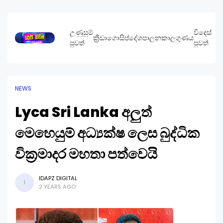
උණුසුම්
විදෙස්
ක්‍රීඩා
ගොසිප්
දේශපාලන
කාලගුණය
පුවත්
පුවත්
NEWS
Lyca Sri Lanka අලුත්
මෙහෙයුම් අධ්‍යක්ෂ ලෙස බුද්ධික
වික්‍රමාදර මහතා පත්වෙයි
IDAPZ DIGITAL
I
2 YEARS AGO