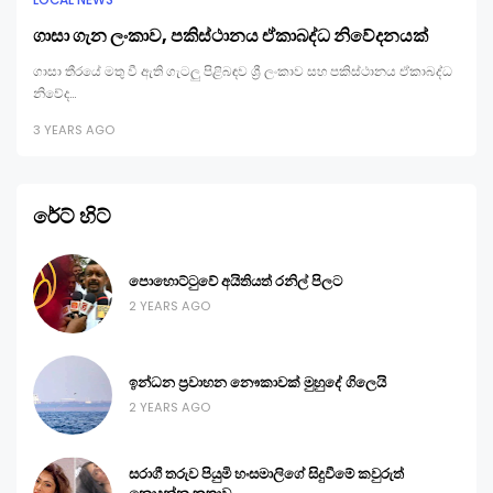
ගාසා ගැන ලංකාව, පකිස්ථානය ඒකාබද්ධ නිවේදනයක්
ගාසා තීරයේ මතු වී ඇති ගැටලු පිළිබඳව ශ්‍රී ලංකාව සහ පකිස්ථානය ඒකාබද්ධ
නිවේද…
3 YEARS AGO
රේට් හිට්
පොහොට්ටුවේ අයිතියත් රනිල් පිලට
2 YEARS AGO
ඉන්ධන ප්‍රවාහන නෞකාවක් මුහුදේ ගිලෙයි
2 YEARS AGO
සරාගී තරුව පියුමි හංසමාලිගේ සිදුවීමේ කවුරුත්