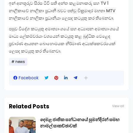
ඉන් අනතුරුව සිරස ටීවී සති අන්ත කළමනාකරු සහ TV 1
නාලිකාවේ නාලිකා ප්‍රධානී බවට පත්වූ වික්‍රමාදර මහතා MTV
නාලිකාවේ නාලිකා ප්‍රධානියා ලෙසද කටයුතු කර තිබෙනවා.
පසුව විදේශ කටයුතු අමාත්‍යාංශයේ සහ අධ්‍යාපන අමාත්‍යාංශයේ
මාධ්‍ය ලේකම්වරයා වශයෙන් කටයුතු කළ බුද්ධික වෙළෙඳ
ප්‍රචාරණ ආයතන බොහොමයක නිර්මාණ අධ්‍යක්ෂකවරයෙක්
ලෙසද කටයුතු කර තිබෙනවා.
news
Facebook
Related Posts
View all
දෙමළ ජාතික සන්ධානයේ සුමන්දිරන් සමඟ
නාමල් සාකච්ඡාවක්