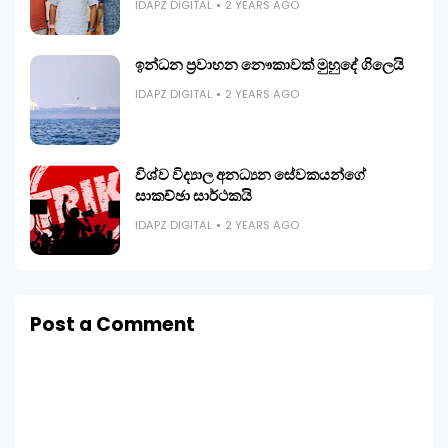
IDAPZ DIGITAL
2 YEARS AGO
ඉන්ධන ප්‍රවාහන නෞකාවක් මුහුදේ ගිලෙයි
IDAPZ DIGITAL
2 YEARS AGO
විශ්ව විද්‍යාල අනධ්‍යන සේවකයන්ගේ
සාකච්ඡා සාර්ථකයි
IDAPZ DIGITAL
2 YEARS AGO
Post a Comment