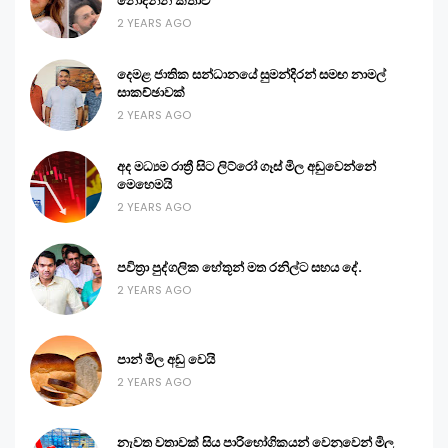
නොදන්න කතාව
2 YEARS AGO
දෙමළ ජාතික සන්ධානයේ සුමන්දිරන් සමඟ නාමල්
සාකච්ඡාවක්
2 YEARS AGO
අද මධ්‍යම රාත්‍රී සිට ලිට්රෝ ගෑස් මිල අඩුවෙන්නේ
මෙහෙමයි
2 YEARS AGO
පවිත්‍රා පුද්ගලික හේතූන් මත රනිල්ට සහය දේ.
2 YEARS AGO
පාන් මිල අඩු වෙයි
2 YEARS AGO
නැවත වතාවක් සිය පාරිභෝගිකයන් වෙනුවෙන් මිල