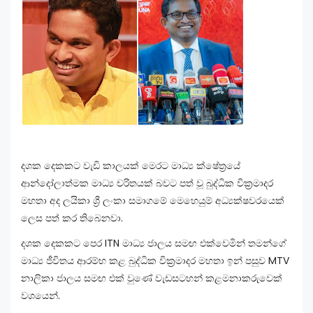
දශක දෙකකට වැඩි කාලයක් මෙරට මාධ්‍ය ක්ෂේත්‍රයේ
ආන්දෝලාත්මක මාධ්‍ය චරිතයක් බවට පත් වූ බුද්ධික වික්‍රමාදර
මහතා අද ලයිකා ශ්‍රී ලංකා සමාගමේ මෙහෙයුම් අධ්‍යක්ෂවරයෙක්
ලෙස පත් කර තිබෙනවා.
දශක දෙකකට පෙර ITN මාධ්‍ය ජාලය සමඟ එක්වෙමින් තමන්ගේ
මාධ්‍ය ජීවිතය ආරම්භ කළ බුද්ධික වික්‍රමාදර මහතා ඉන් පසුව MTV
නාලිකා ජාලය සමඟ එක් වුණේ වැඩසටහන් කළමනාකරුවෙක්
වශයෙන්.